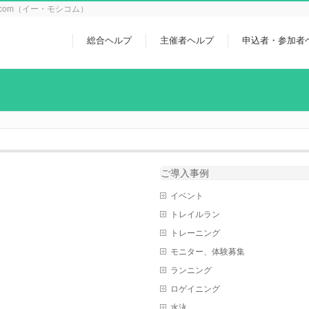
icom（イー・モシコム）
総合ヘルプ
主催者ヘルプ
申込者・参加者
ご導入事例
イベント
トレイルラン
トレーニング
モニター、体験募集
ランニング
ロゲイニング
水泳