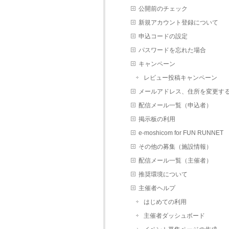
公開前のチェック
新規アカウント登録について
申込コードの設定
パスワードを忘れた場合
キャンペーン
レビュー投稿キャンペーン
メールアドレス、住所を変更す
配信メール一覧（申込者）
掲示板の利用
e-moshicom for FUN RUNNET
その他の募集（施設情報）
配信メール一覧（主催者）
推奨環境について
主催者ヘルプ
はじめての利用
主催者ダッシュボード