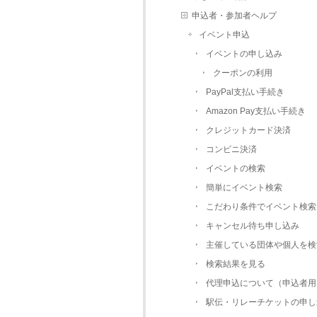
申込者・参加者ヘルプ
イベント申込
イベントの申し込み
クーポンの利用
PayPal支払い手続き
Amazon Pay支払い手続き
クレジットカード決済
コンビニ決済
イベントの検索
簡単にイベント検索
こだわり条件でイベント検索
キャンセル待ち申し込み
主催している団体や個人を検
検索結果を見る
代理申込について（申込者用
駅伝・リレーチケットの申し