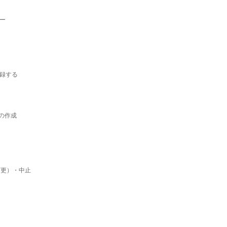
ー
録する
の作成
変更）・中止