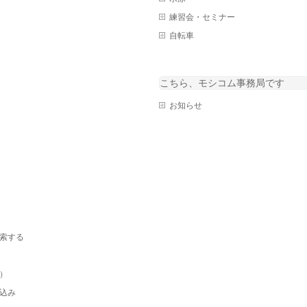
練習会・セミナー
自転車
こちら、モシコム事務局です
お知らせ
索する
）
込み