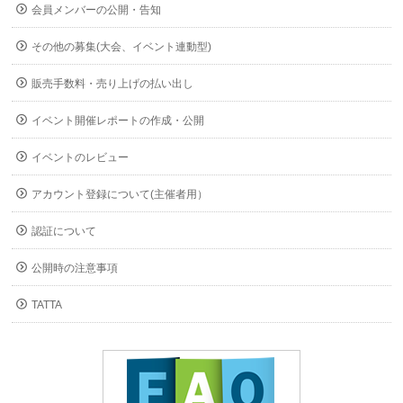
会員メンバーの公開・告知
その他の募集(大会、イベント連動型)
販売手数料・売り上げの払い出し
イベント開催レポートの作成・公開
イベントのレビュー
アカウント登録について(主催者用）
認証について
公開時の注意事項
TATTA