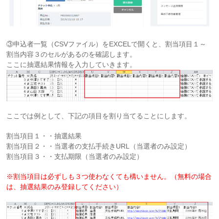
③申込者一覧（CSVファイル）をEXCELで開くと、割当項目１～
割当内容３のセルがあるのを確認します。
ここに抽選結果情報を入力していきます。
ここでは例として、下記の項目を割り当てることにします。
割当項目１・・抽選結果
割当項目２・・当選者の支払手続きURL（当選者のみ設定）
割当項目３・・支払期限（当選者のみ設定）
※割当項目は必ずしも３つ使わなくても構いません。（無料の場合
は、抽選結果のみ登録してください）