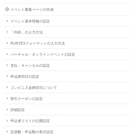
イベント募集ページの作成
イベント基本情報の設定
「内容」の入力方法
RUNTESフォーマットの入力方法
バーチャル・オンラインイベントの設定
支払・キャンセルの設定
申込締切日の設定
コンビニ入金締切日について
割引クーポンの設定
詳細設定
申込者リストの公開設定
定員数・申込数の表示設定