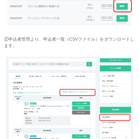
②申込者管理より、申込者一覧（CSVファイル）をダウンロードし
ます。