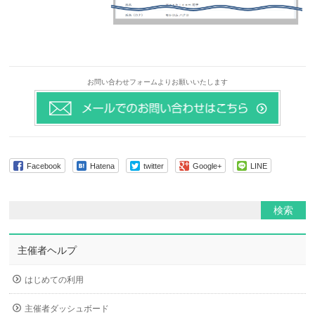
お問い合わせフォームよりお願いいたします
Facebook
Hatena
twitter
Google+
LINE
主催者ヘルプ
はじめての利用
主催者ダッシュボード