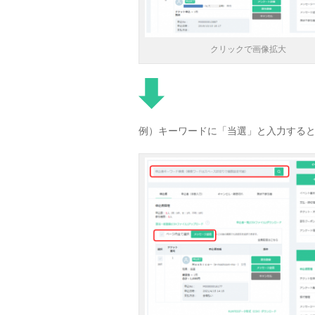
クリックで画像拡大
例）キーワードに「当選」と入力する