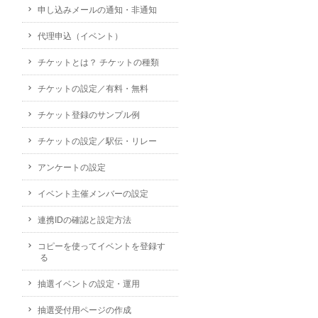
申し込みメールの通知・非通知
代理申込（イベント）
チケットとは？ チケットの種類
チケットの設定／有料・無料
チケット登録のサンプル例
チケットの設定／駅伝・リレー
アンケートの設定
イベント主催メンバーの設定
連携IDの確認と設定方法
コピーを使ってイベントを登録す
る
抽選イベントの設定・運用
抽選受付用ページの作成