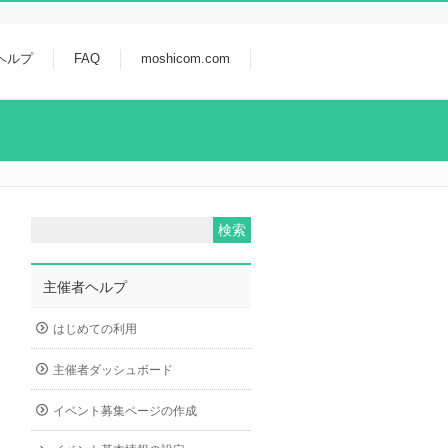
ヘルプ
FAQ
moshicom.com
主催者ヘルプ
はじめての利用
主催者ダッシュボード
イベント募集ページの作成