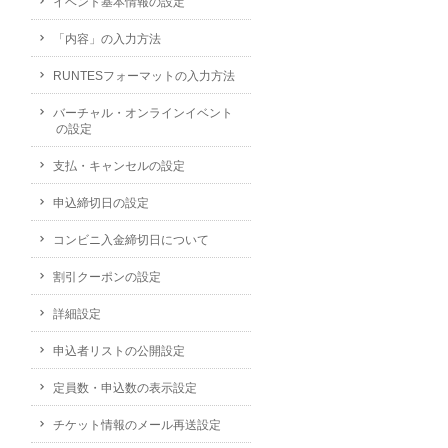
イベント基本情報の設定
「内容」の入力方法
RUNTESフォーマットの入力方法
バーチャル・オンラインイベント
の設定
支払・キャンセルの設定
申込締切日の設定
コンビニ入金締切日について
割引クーポンの設定
詳細設定
申込者リストの公開設定
定員数・申込数の表示設定
チケット情報のメール再送設定