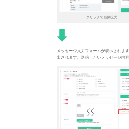
クリックで画像拡大
メッセージ入力フォームが表示されま
出されます。送信したいメッセージ内