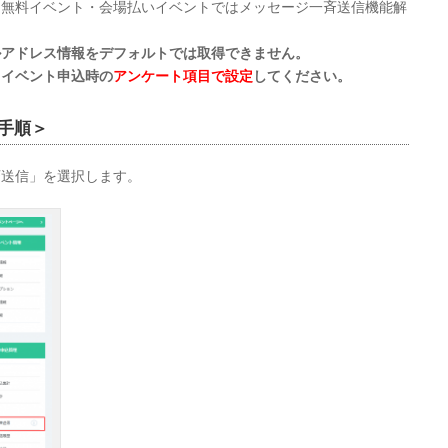
。無料イベント・会場払いイベントではメッセージ一斉送信機能解
ルアドレス情報をデフォルトでは取得できません。
、イベント申込時の
アンケート項目で設定
してください。
手順＞
斉送信」を選択します。