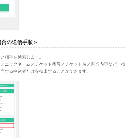
場合の送信手順＞
たい相手を検索します。
ナ／ニックネーム／チケット番号／チケット名／割当内容など）検
該当する申込者だけを抽出することができます。