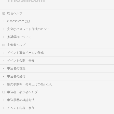
総合ヘルプ
e-moshicomとは
安全なパスワード作成のヒント
推奨環境について
主催者ヘルプ
イベント募集ページの作成
イベント公開・告知
申込者の管理
申込者の受付
販売手数料・売り上げの払い出し
申込者・参加者ヘルプ
申込履歴の確認方法
イベント内容・参加