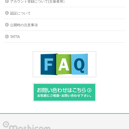
アカウント登録について(主催者用）
認証について
公開時の注意事項
TATTA