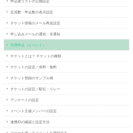
申込者リストの公開設定
定員数・申込数の表示設定
チケット情報のメール再送設定
申し込みメールの通知・非通知
代理申込（イベント）
チケットとは？ チケットの種類
チケットの設定／有料・無料
チケット登録のサンプル例
チケットの設定／駅伝・リレー
アンケートの設定
イベント主催メンバーの設定
連携IDの確認と設定方法