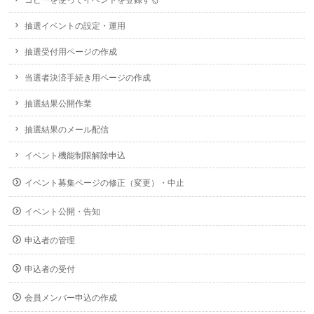
コピーを使ってイベントを登録する
抽選イベントの設定・運用
抽選受付用ページの作成
当選者決済手続き用ページの作成
抽選結果公開作業
抽選結果のメール配信
イベント機能制限解除申込
イベント募集ページの修正（変更）・中止
イベント公開・告知
申込者の管理
申込者の受付
会員メンバー申込の作成