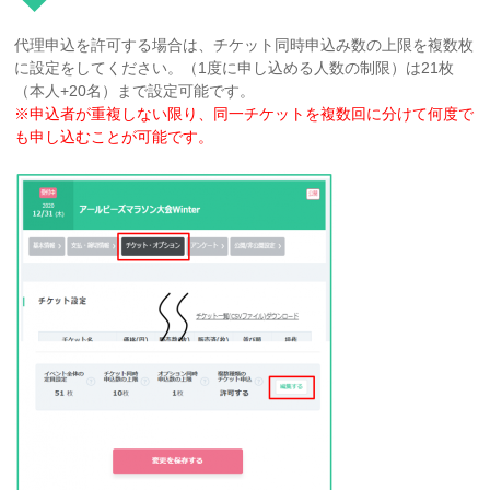
代理申込を許可する場合は、チケット同時申込み数の上限を複数枚
に設定をしてください。（1度に申し込める人数の制限）は21枚
（本人+20名）まで設定可能です。
※申込者が重複しない限り、同一チケットを複数回に分けて何度で
も申し込むことが可能です。