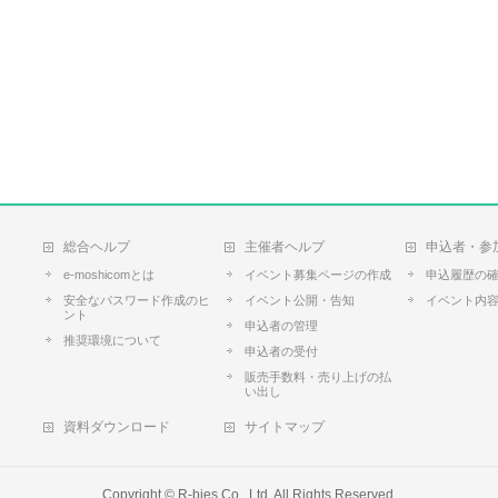
総合ヘルプ
主催者ヘルプ
申込者・参
e-moshicomとは
イベント募集ページの作成
申込履歴の
安全なパスワード作成のヒ
イベント公開・告知
イベント内
ント
申込者の管理
推奨環境について
申込者の受付
販売手数料・売り上げの払
い出し
資料ダウンロード
サイトマップ
Copyright ©
R-bies Co., Ltd.
All Rights Reserved.