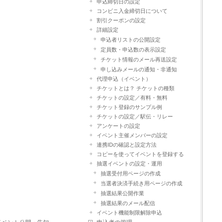
申込締切日の設定
コンビニ入金締切日について
割引クーポンの設定
詳細設定
申込者リストの公開設定
定員数・申込数の表示設定
チケット情報のメール再送設定
申し込みメールの通知・非通知
代理申込（イベント）
チケットとは？ チケットの種類
チケットの設定／有料・無料
チケット登録のサンプル例
チケットの設定／駅伝・リレー
アンケートの設定
イベント主催メンバーの設定
連携IDの確認と設定方法
コピーを使ってイベントを登録する
抽選イベントの設定・運用
抽選受付用ページの作成
当選者決済手続き用ページの作成
抽選結果公開作業
抽選結果のメール配信
イベント機能制限解除申込