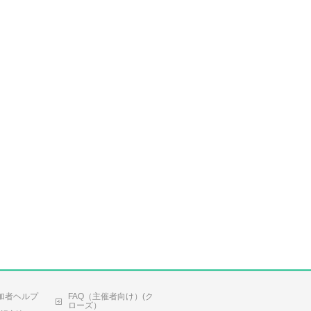
加者ヘルプ
FAQ（主催者向け）(ク
ローズ）