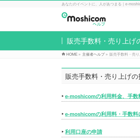
あなたのイベントに、人があつまる｜e-mosh
販売手数料・売り上げ
HOME
»
主催者ヘルプ
»
販売手数料・売り
販売手数料・売り上げの
‣
e-moshicomの利用料金、
‣
e-moshicomの利用料・手
‣
利用口座の申請