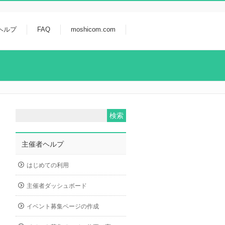
ヘルプ
FAQ
moshicom.com
主催者ヘルプ
はじめての利用
主催者ダッシュボード
イベント募集ページの作成