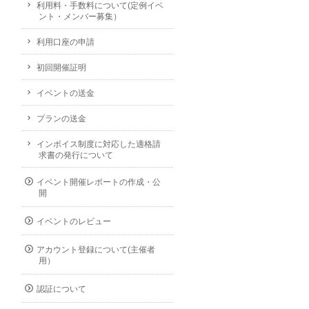
利用料・手数料について(定例イベ
ント・メンバー募集）
利用口座の申請
初回開催証明
イベントの送金
プランの送金
インボイス制度に対応した適格請
求書の発行について
イベント開催レポートの作成・公
開
イベントのレビュー
アカウント登録について(主催者
用）
認証について