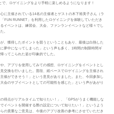
ることで、ロゲイニングをより手軽に楽しめるようになります！
心に主催されている14名の主催者とゲストの木下裕美子さん（ラ
「FUN RUNNET」を利用したロゲイニングを体験していただき
いるイベントは、練習会、大会、ファンランイベントなど様々でし
した。
たが、獲得したポイントを競うということもあり、最後は白熱した
に夢中になってしまった」という声も多く、1時間の制限時間ギ
で帰ってこられた姿が印象的でした。
話や、アプリを使用してみての感想、ロゲイニングをイベントとし
意見交換を行いました。普段、紙ベースでロゲイニングを主催され
に主催ができそう！」という意見がありました。また、今回参加し
ン大会のサブイベントとしての可能性を感じた」という声があがり
の得点がリアルタイムで知りたい！」、「GPSがうまく機能しな
分でイベントを開催する際の設定について知りたい！」というよう
からの貴重なご意見は、今後のアプリ改善の参考にさせていただき