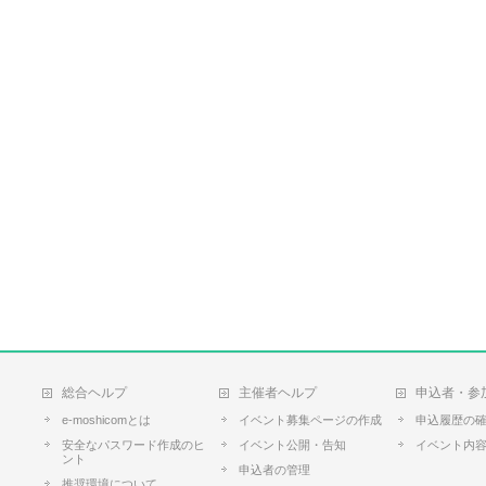
総合ヘルプ
主催者ヘルプ
申込者・参
e-moshicomとは
イベント募集ページの作成
申込履歴の
安全なパスワード作成のヒ
イベント公開・告知
イベント内
ント
申込者の管理
推奨環境について