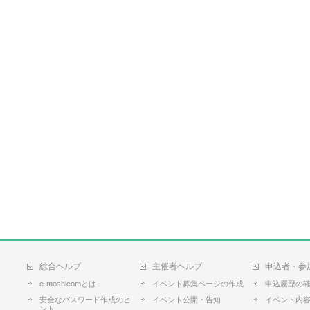
総合ヘルプ
主催者ヘルプ
申込者・参
e-moshicomとは
イベント募集ページの作成
申込履歴の
安全なパスワード作成のヒ
イベント公開・告知
イベント内
ント