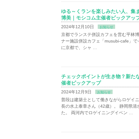
ゆる～くランを楽しみたい人、集
博美｜モシコム主催者ピックアッ
2024年12月10日
お知らせ
京都でランステ併設カフェを営む平林博
ナー施設併設カフェ「musubi-caf
に京都で、シャ …
チェックポイントが生き物？新た
催者ピックアップ
2024年12月9日
お知らせ
普段は建築士として働きながらロゲイ
長の水上泰章さん（42歳）。 静岡県
た。 両河内でロゲイニングイベン …