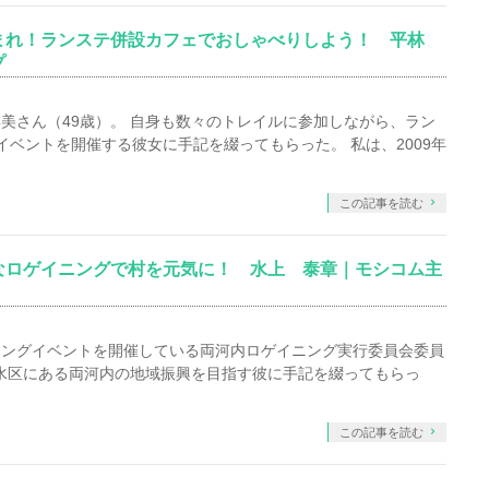
まれ！ランステ併設カフェでおしゃべりしよう！ 平林
プ
美さん（49歳）。 自身も数々のトレイルに参加しながら、ラン
e」でイベントを開催する彼女に手記を綴ってもらった。 私は、2009年
この記事を読む
なロゲイニングで村を元気に！ 水上 泰章｜モシコム主
ニングイベントを開催している両河内ロゲイニング実行委員会委員
清水区にある両河内の地域振興を目指す彼に手記を綴ってもらっ
この記事を読む