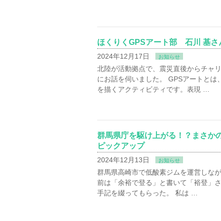
ほくりくGPSアート部 石川 基
2024年12月17日
お知らせ
北陸が活動拠点で、震災直後からチャ
にお話を伺いました。 GPSアートと
を描くアクティビティです。表現 …
群馬県庁を駆け上がる！？まさか
ピックアップ
2024年12月13日
お知らせ
群馬県高崎市で低酸素ジムを運営しなが
前は「余裕で登る」と書いて「裕登」さ
手記を綴ってもらった。 私は …