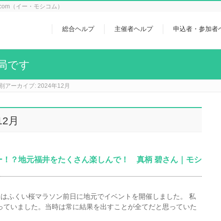
icom（イー・モシコム）
総合ヘルプ
主催者ヘルプ
申込者・参加者
局です
別アーカイブ: 2024年12月
12月
ー！？地元福井をたくさん楽しんで！ 真柄 碧さん｜モシ
はふくい桜マラソン前日に地元でイベントを開催しました。 私
て走っていました。当時は常に結果を出すことが全てだと思っていた