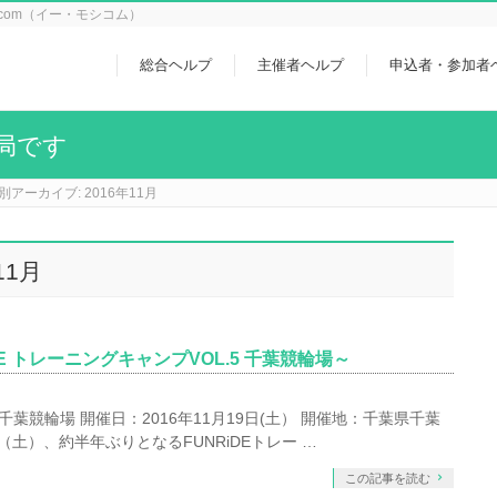
icom（イー・モシコム）
総合ヘルプ
主催者ヘルプ
申込者・参加者
局です
別アーカイブ: 2016年11月
11月
iDE トレーニングキャンプVOL.5 千葉競輪場～
5 千葉競輪場 開催日：2016年11月19日(土） 開催地：千葉県千葉
9日（土）、約半年ぶりとなるFUNRiDEトレー …
この記事を読む