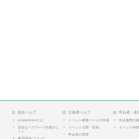
総合ヘルプ
主催者ヘルプ
申込者・参
e-moshicomとは
イベント募集ページの作成
申込履歴の
安全なパスワード作成のヒ
イベント公開・告知
イベント内
ント
申込者の管理
推奨環境について