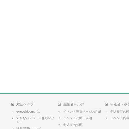
総合ヘルプ
主催者ヘルプ
申込者・参
e-moshicomとは
イベント募集ページの作成
申込履歴の
安全なパスワード作成のヒ
イベント公開・告知
イベント内
ント
申込者の管理
推奨環境について