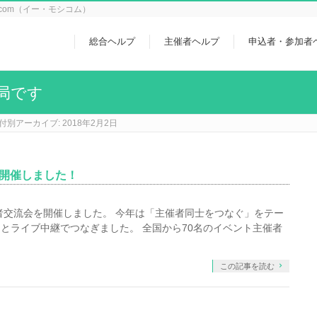
icom（イー・モシコム）
総合ヘルプ
主催者ヘルプ
申込者・参加者
局です
付別アーカイブ: 2018年2月2日
を開催しました！
催者交流会を開催しました。 今年は「主催者同士をつなぐ」をテー
とライブ中継でつなぎました。 全国から70名のイベント主催者
この記事を読む