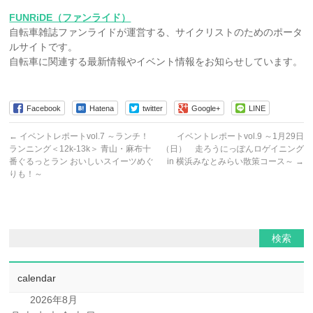
FUNRiDE（ファンライド）
自転車雑誌ファンライドが運営する、サイクリストのためのポータ
ルサイトです。
自転車に関連する最新情報やイベント情報をお知らせしています。
Facebook
Hatena
twitter
Google+
LINE
←
イベントレポートvol.7 ～ランチ！
イベントレポートvol.9 ～1月29日
ランニング＜12k-13k＞ 青山・麻布十
（日） 走ろうにっぽんロゲイニング
番ぐるっとラン おいしいスイーツめぐ
in 横浜みなとみらい散策コース～
→
りも！～
calendar
2026年8月