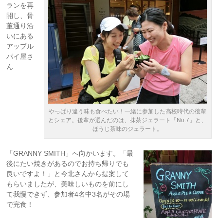
ランを再
開し、骨
董通り沿
いにある
アップル
パイ屋さ
ん
やっぱり違う味も食べたい！一緒に参加した高校時代の後輩
とシェア。後輩が選んだのは、抹茶ジェラート「No.7」と、
ほうじ茶味のジェラート。
「GRANNY SMITH」へ向かいます。「最
後にたい焼きがあるのでお持ち帰りでも
良いですよ！」と今北さんから提案して
もらいましたが、美味しいものを前にし
て我慢できず、参加者4名中3名がその場
で完食！