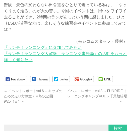
普段、景色の変わらない田舎道をひとりで走っている私は、「ゆっ
くり長く走る」のが大の苦手。今回のイベントは、街中をワイワイ
走ることができ、2時間のランがあっという間に感じました。ひと
りLSDが苦手な方は、楽しそうな練習会やイベントに参加してみて
は？
（モシコムスタッフ・藤村）
『ランチ！ランニング』に参加してみたい
『ランチ！ランニング＆乾杯！ランニング事務局』の活動をもっと
詳しく知りたい
Facebook
Hatena
twitter
Google+
LINE
←
イベントレポートvol.6 ～キッズの
イベントレポートvol.8 ～FUNRiDE ト
ための走り方教室ｉｎ駒沢公園
レーニングキャンプVOL.5 千葉競輪場
9/25（日）～
～
→