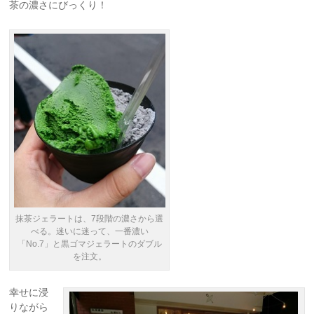
茶の濃さにびっくり！
抹茶ジェラートは、7段階の濃さから選
べる。迷いに迷って、一番濃い
「No.7」と黒ゴマジェラートのダブル
を注文。
幸せに浸
りながら