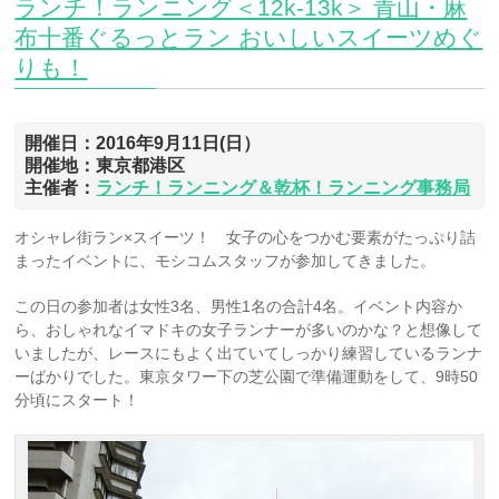
ランチ！ランニング＜12k-13k＞ 青山・麻
布十番ぐるっとラン おいしいスイーツめぐ
りも！
開催日：2016年9月11日(日）
開催地：東京都港区
主催者：
ランチ！ランニング＆乾杯！ランニング事務局
オシャレ街ラン×スイーツ！ 女子の心をつかむ要素がたっぷり詰
まったイベントに、モシコムスタッフが参加してきました。
この日の参加者は女性3名、男性1名の合計4名。イベント内容か
ら、おしゃれなイマドキの女子ランナーが多いのかな？と想像して
いましたが、レースにもよく出ていてしっかり練習しているランナ
ーばかりでした。東京タワー下の芝公園で準備運動をして、9時50
分頃にスタート！