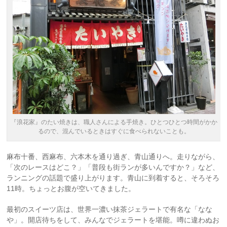
『浪花家』のたい焼きは、職人さんによる手焼き。ひとつひとつ時間がかか
るので、混んでいるときはすぐに食べられないことも。
麻布十番、西麻布、六本木を通り過ぎ、青山通りへ。走りながら、
「次のレースはどこ？」「普段も街ランが多いんですか？」など、
ランニングの話題で盛り上がります。青山に到着すると、そろそろ
11時。ちょっとお腹が空いてきました。
最初のスイーツ店は、世界一濃い抹茶ジェラートで有名な「なな
や」。開店待ちをして、みんなでジェラートを堪能。噂に違わぬお