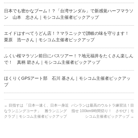
日本でも密かなブーム！？「台湾サンダル」で新感覚ハーフマラソ
ン 山本 忠さん｜モシコム主催者ピックアップ
エイドはすべてうどん店！？マラニックで讃岐の味を守ります！
栗原 浩一さん｜モシコム主催者ピックアップ
ふくい桜マラソン前日にバスツアー！？地元福井をたくさん楽しん
で！ 真柄 碧さん｜モシコム主催者ピックアップ
ほくりくGPSアート部 石川 基さん｜モシコム主催者ピックアッ
プ
←
目指すは 「日本一速く、日本一身近
パンランは最高のウルトラ練習法！目
なランニングコーチ」 雅ランニング
指せ 100km9時間切り！ さやぴ｜モ
クラブ｜モシコム主催者ピックアップ
シコム主催者ピックアップ
→