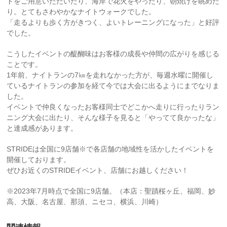
ドをご用意いただいたり、海岸で花火をやったり、朝焼けを眺めた
り。とてもさわやかなナイトウォークでした。
「走るよりも歩く方がきつく、よいトレーニングになった」と好評
でした。
こうしたイベントの醍醐味はお客様の成長や仲間の広がりを感じる
ことです。
1年前、ナイトランの7㎞を走れなかった方が、毎週水曜に開催し
ているナイトランの参加を経て今では大会に出るようにまでなりま
した。
イベントで仲良くなったお客様同士でどこかへ走りに行ったりラン
ニング大会に出たり、そんな様子を見ると「やってて良かったな」
と達成感があります。
STRIDEは全国に9店舗※で各店舗の地域性を活かしたイベントを
開催しております。
ぜひお近くのSTRIDEイベント、店舗にお越しください！
※2023年7月時点で全国に9店舗。（本店：聖蹟桜ヶ丘、福岡、妙
高、大阪、名古屋、那須、ニセコ、横浜、川崎）