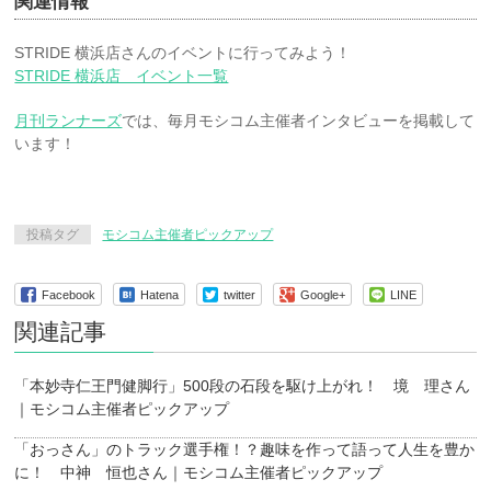
関連情報
STRIDE 横浜店さんのイベントに行ってみよう！
STRIDE 横浜店 イベント一覧
月刊ランナーズ
では、毎月モシコム主催者インタビューを掲載して
います！
投稿タグ
モシコム主催者ピックアップ
Facebook
Hatena
twitter
Google+
LINE
関連記事
「本妙寺仁王門健脚行」500段の石段を駆け上がれ！ 境 理さん
｜モシコム主催者ピックアップ
「おっさん」のトラック選手権！？趣味を作って語って人生を豊か
に！ 中神 恒也さん｜モシコム主催者ピックアップ