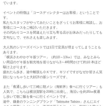
ています。
イベントの特徴は「コースディレクターはお客様」ということで
す。
私たちスタッフがやってみたいことをざっくりお客様に相談し、お
客様にコースをご検討いただきます。
その代わりコースを間違えたり立ち寄る店がお休みだったりしても
文句なしで、それさえも楽しみます。
大人気のシリーズイベントでは1日で定員が埋まってしまうことも
あります。
「横浜さわやかゲキ坂ツアー」（約10～13㎞）では、みなとみら
い周辺のゲキ坂を観光地を巡りながら3～4時間かけて約10 本ほど
駆け上がります。
疲れたら歩き、途中離脱もＯＫです。キツイですがなぜか皆さん笑
顔になっちゃうと大好評の坂シリーズです。
また「夜通し歩いて三崎に朝メシ（海鮮丼）食べに行くツアー」も
人気で、こちらは横須賀駅を20時に出発し、海沿いを約35㎞夜通
し歩いて朝ご飯を食べに行くイベントです。
途中、鎌倉のランニングブランド「Tabisuke Tabizo」さんにエイ