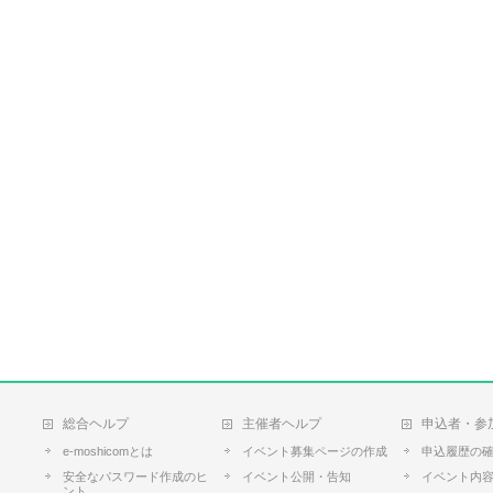
総合ヘルプ
主催者ヘルプ
申込者・参
e-moshicomとは
イベント募集ページの作成
申込履歴の
安全なパスワード作成のヒ
イベント公開・告知
イベント内
ント