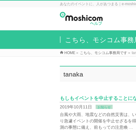
あなたのイベントに、人があつまる｜e-mosh
こちら、モシコム事務
HOME
»
こちら、モシコム事務局です
»
ta
tanaka
もしもイベントを中止することに
2019年10月11日
お知らせ
台風や大雨、地震などの自然災害は、
り急遽イベントの開催を中止せざるを
測の事態に備え、前もっての注意喚 …