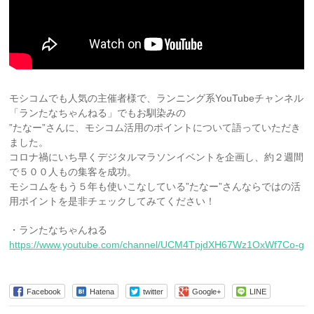
モシコムでも人気の主催者様で、ランニング系YouTubeチャンネル
「ランたなちゃんねる」でもお馴染みの
”たなー”さんに、モシコム活用のポイントについて語っていただき
ました。
コロナ禍にいち早くデジタルマラソンイベントを企画し、約２週間
で５００人もの集客を成功。
モシコムをもう５年も使いこなしている”たなー”さんならではの活
用ポイントを是非チェックしてみてください！
・ランたなちゃんねる
https://www.youtube.com/channel/UCM4TpjdXH67Wz1OxWf7Co-g
Facebook
Hatena
twitter
Google+
LINE