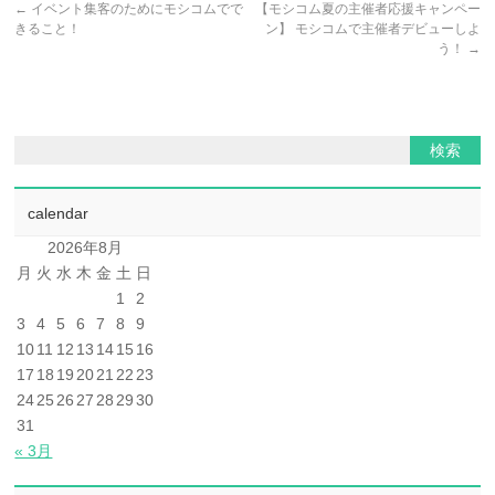
←
イベント集客のためにモシコムでで
【モシコム夏の主催者応援キャンペー
きること！
ン】 モシコムで主催者デビューしよ
う！
→
calendar
2026年8月
月
火
水
木
金
土
日
1
2
3
4
5
6
7
8
9
10
11
12
13
14
15
16
17
18
19
20
21
22
23
24
25
26
27
28
29
30
31
« 3月