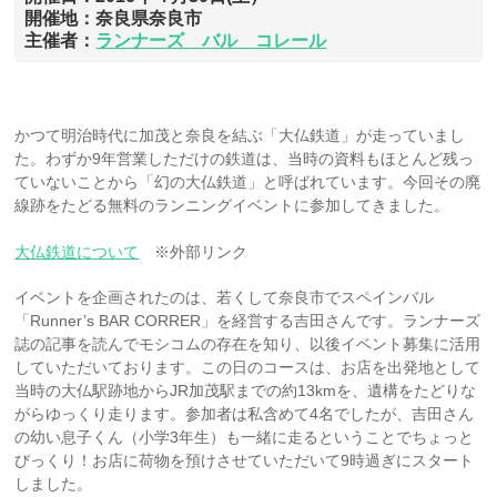
開催地：奈良県奈良市
主催者：
ランナーズ バル コレール
かつて明治時代に加茂と奈良を結ぶ「大仏鉄道」が走っていまし
た。わずか9年営業しただけの鉄道は、当時の資料もほとんど残っ
ていないことから「幻の大仏鉄道」と呼ばれています。今回その廃
線跡をたどる無料のランニングイベントに参加してきました。
大仏鉄道について
※外部リンク
イベントを企画されたのは、若くして奈良市でスペインバル
「Runner’s BAR CORRER」を経営する吉田さんです。ランナーズ
誌の記事を読んでモシコムの存在を知り、以後イベント募集に活用
していただいております。この日のコースは、お店を出発地として
当時の大仏駅跡地からJR加茂駅までの約13kmを、遺構をたどりな
がらゆっくり走ります。参加者は私含めて4名でしたが、吉田さん
の幼い息子くん（小学3年生）も一緒に走るということでちょっと
びっくり！お店に荷物を預けさせていただいて9時過ぎにスタート
しました。