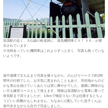
加茂駅の近く、大仏線の軌道跡に「蒸気機関車Ｃ５７ ５６」が展
示されています。
※当時走っていた機関車はこれよりずっと古く、写真も残っていな
いようです。
途中遺構で立ち止まり写真を撮りながら、のんびりペースで約2時
間半の行程でした。お天気に恵まれたこともあり、市街地からのど
かな里山を抜けていくあたりは実に爽やかでした。遺構に興味のな
い方も練習コースとして使えます。帰路は加茂駅から電車に乗って
奈良駅まで戻りましたが、13kmで物足りない方は往復するとちょ
うどいい距離かもしれません。ちなみに心配していた息子くんは、
途中歩きながらも自力で完走しました。