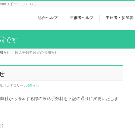
icom（イー・モシコム）
総合ヘルプ
主催者ヘルプ
申込者・参加者
局です
知らせ
»
振込手数料改定のお知らせ
せ
8日
カテゴリー :
お知らせ
、弊社から送金する際の振込手数料を下記の通りに変更いたしま
別）