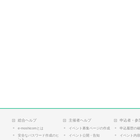
総合ヘルプ
主催者ヘルプ
申込者・参
e-moshicomとは
イベント募集ページの作成
申込履歴の
安全なパスワード作成のヒ
イベント公開・告知
イベント内
ント