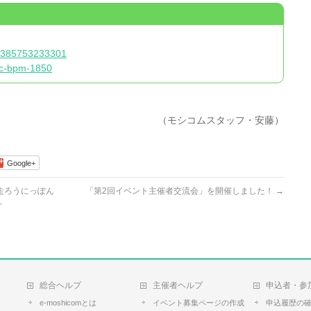
37385753233301
c-bpm-1850
（モシコムスタッフ・安藤）
Google+
 走ろうにっぽん
「第2回イベント主催者交流会」を開催しました！
→
～
総合ヘルプ
主催者ヘルプ
申込者・参
e-moshicomとは
イベント募集ページの作成
申込履歴の