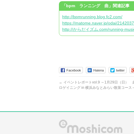
「bpm ランニング 曲」関連記事
http://bpmrunning.blog.fc2.com/
https://matome.naver.jp/odai/21420
http://からだイズム.com/running-musi
Facebook
Hatena
twitter
←
イベントレポートvol.9 ～1月29日（日）
ロゲイニング in 横浜みなとみらい散策コース