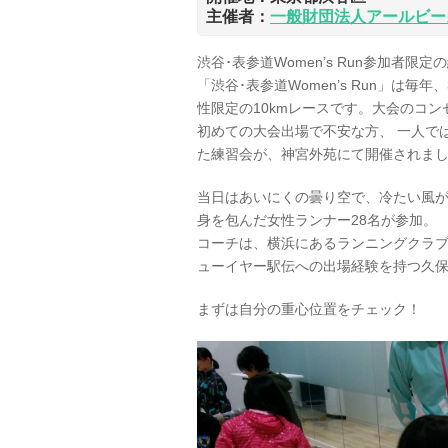
主催者：
一般財団法人アールビー
渋谷･表参道Women’s Run参加者
「渋谷･表参道Women’s Run」は
性限定の10kmレースです。大会のコン
初めての大会出場で不安な方、 一人で
た練習会が、神宮外苑にて開催されま
当日はあいにくの曇り空で、冷たい風
身を包んだ女性ランナー28名が参加。
コーチは、横浜にあるランニングクラブ
ューイヤー駅伝への出場経験を持つ久
まずは自分の重心位置をチェック！