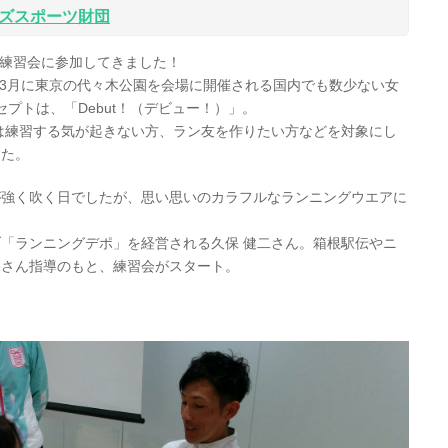
ズスポーツ財団
限定の練習会に参加してきました！
毎年、3月に東京の代々木公園を会場に開催される国内でも数少ない女
セプトは、「Debut！（デビュー！）」。
は練習する気が起きない方、ラン友を作りたい方などを対象にし
した。
が強く吹く日でしたが、思い思いのカラフルなランニングウエアに
「ランニングデポ」を経営される久保 健二さん。箱根駅伝やニ
保さん指導のもと、練習会がスタート。