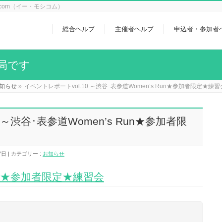
icom（イー・モシコム）
総合ヘルプ
主催者ヘルプ
申込者・参加者
局です
知らせ
»
イベントレポートvol.10 ～渋谷･表参道Women’s Run★参加者限定★練
 ～渋谷･表参道Women’s Run★参加者限
7日
カテゴリー :
お知らせ
Run★参加者限定★練習会