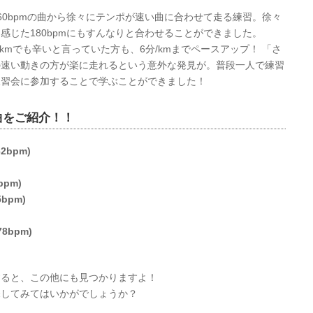
60bpmの曲から徐々にテンポが速い曲に合わせて走る練習。徐々
感じた180bpmにもすんなりと合わせることができました。
kmでも辛いと言っていた方も、6分/kmまでペースアップ！ 「さ
の速い動きの方が楽に走れるという意外な発見が。普段一人で練習
練習会に参加することで学ぶことができました！
曲をご紹介！！
62bpm)
bpm)
5bpm)
8bpm)
すると、この他にも見つかりますよ！
探してみてはいかがでしょうか？