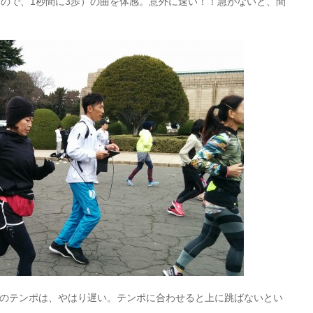
を刻むので、1秒間に3歩）の曲を体感。意外に速い！！急がないと、間
2歩のテンポは、やはり遅い。テンポに合わせると上に跳ばないとい