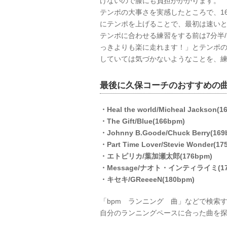
けないので膝にも負担がかかります。
テンポの大事さを実感したところで、1
にテンポを上げることで、最初は速いと
テンポに合わせる練習をする前は7分半/
っきよりも楽に走れます！」とテンポ
していては気づかないようなことを、
最後に久保コーチのおすすめの
・Heal the world/Micheal Jackson(1
・The Gift/Blue(166bpm)
・Johnny B.Goode/Chuck Berry(169
・Part Time Lover/Stevie Wonder(17
・エトピリカ/葉加瀬太郎(176bpm)
・Message/ナオト・インティライミ(17
・キセキ/GReeeeN(180bpm)
「bpm ランニング 曲」などで検索
自分のランニングペースに合った曲を