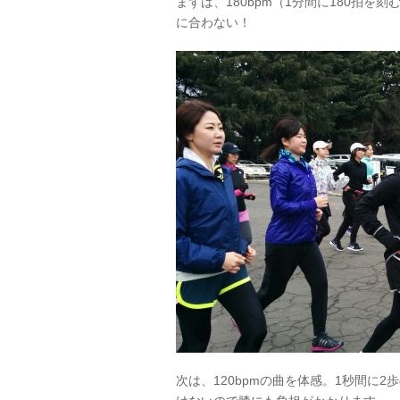
まずは、180bpm（1分間に180拍
に合わない！
次は、120bpmの曲を体感。1秒間に