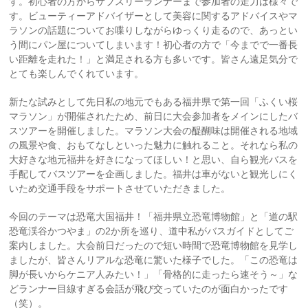
す。初心者の方からサブスリーランナーまで参加者の走力は様々で
す。ビューティーアドバイザーとして美容に関するアドバイスやマ
ラソンの話題についてお喋りしながらゆっくり走るので、あっとい
う間にパン屋についてしまいます！初心者の方で「今までで一番長
い距離を走れた！」と満足される方も多いです。皆さん遠足気分で
とても楽しんでくれています。
新たな試みとして先日私の地元でもある福井県で第一回「ふくい桜
マラソン」が開催されたため、前日に大会参加者をメインにしたバ
スツアーを開催しました。マラソン大会の醍醐味は開催される地域
の風景や食、おもてなしといった魅力に触れること。それなら私の
大好きな地元福井を好きになってほしい！と思い、自ら観光バスを
手配してバスツアーを企画しました。福井は車がないと観光しにく
いため交通手段をサポートさせていただきました。
今回のテーマは恐竜大国福井！「福井県立恐竜博物館」と「道の駅
恐竜渓谷かつやま」の2か所を巡り、道中私がバスガイドとしてご
案内しました。大会前日だったので短い時間で恐竜博物館を見学し
ましたが、皆さんリアルな恐竜に驚いた様子でした。「この恐竜は
脚が長いからケニア人みたい！」「骨格的に走ったら速そう～」な
どランナー目線すぎる会話が飛び交っていたのが面白かったです
（笑）。