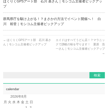
ほくりくGPSアート部 石川 基さん｜モシコム主催者ピックアッ
プ
群馬県庁を駆け上がる！？まさかの方法でイベント開催へ！ 白
川 裕登｜モシコム主催者ピックアップ
←
ほくりくGPSアート部 石川 基さ
エイドはすべてうどん店！？マラニッ
ん｜モシコム主催者ピックアップ
クで讃岐の味を守ります！ 栗原 浩
一さん｜モシコム主催者ピックアップ
→
calendar
2026年8月
月
火
水
木
金
土
日
1
2