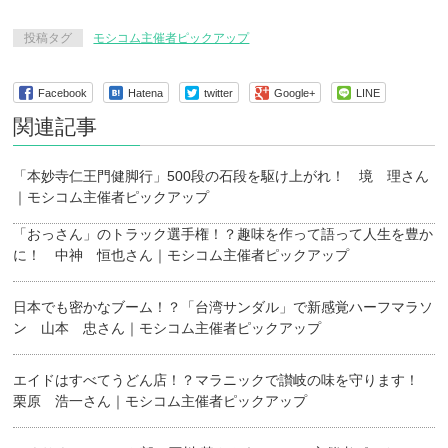
投稿タグ
モシコム主催者ピックアップ
Facebook
Hatena
twitter
Google+
LINE
関連記事
「本妙寺仁王門健脚行」500段の石段を駆け上がれ！ 境 理さん
｜モシコム主催者ピックアップ
「おっさん」のトラック選手権！？趣味を作って語って人生を豊か
に！ 中神 恒也さん｜モシコム主催者ピックアップ
日本でも密かなブーム！？「台湾サンダル」で新感覚ハーフマラソ
ン 山本 忠さん｜モシコム主催者ピックアップ
エイドはすべてうどん店！？マラニックで讃岐の味を守ります！
栗原 浩一さん｜モシコム主催者ピックアップ