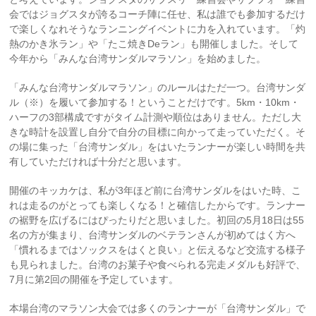
会ではジョグスタが誇るコーチ陣に任せ、私は誰でも参加するだけ
で楽しくなれそうなランニングイベントに力を入れています。「灼
熱のかき氷ラン」や「たこ焼きDeラン」も開催しました。そして
今年から「みんな台湾サンダルマラソン」を始めました。
「みんな台湾サンダルマラソン」のルールはただ一つ。台湾サンダ
ル（※）を履いて参加する！ということだけです。5km・10km・
ハーフの3部構成ですがタイム計測や順位はありません。ただし大
きな時計を設置し自分で自分の目標に向かって走っていただく。そ
の場に集った「台湾サンダル」をはいたランナーが楽しい時間を共
有していただければ十分だと思います。
開催のキッカケは、私が3年ほど前に台湾サンダルをはいた時、こ
れは走るのがとっても楽しくなる！と確信したからです。ランナー
の裾野を広げるにはぴったりだと思いました。初回の5月18日は55
名の方が集まり、台湾サンダルのベテランさんが初めてはく方へ
「慣れるまではソックスをはくと良い」と伝えるなど交流する様子
も見られました。台湾のお菓子や食べられる完走メダルも好評で、
7月に第2回の開催を予定しています。
本場台湾のマラソン大会では多くのランナーが「台湾サンダル」で