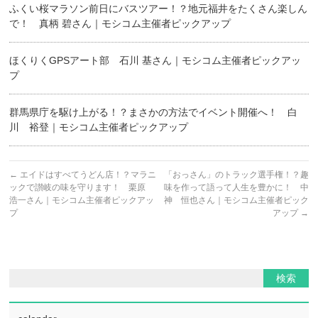
ふくい桜マラソン前日にバスツアー！？地元福井をたくさん楽しん
で！ 真柄 碧さん｜モシコム主催者ピックアップ
ほくりくGPSアート部 石川 基さん｜モシコム主催者ピックアッ
プ
群馬県庁を駆け上がる！？まさかの方法でイベント開催へ！ 白
川 裕登｜モシコム主催者ピックアップ
←
エイドはすべてうどん店！？マラニ
「おっさん」のトラック選手権！？趣
ックで讃岐の味を守ります！ 栗原
味を作って語って人生を豊かに！ 中
浩一さん｜モシコム主催者ピックアッ
神 恒也さん｜モシコム主催者ピック
プ
アップ
→