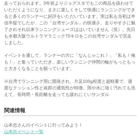
走っておられます。3年前よりジョグスタでもこの商品を扱わせて
いただくようになり、まさに楽しくそして快適にランニングができ
ると多くのランナーに好評をいただいています。実は私も当初は半
信半疑でしたが、この「台湾サンダル」の快適さ、走りやすさに魅
了されそれ以来ランニングシューズははいていません（笑）。先日
も水都大阪ウルトラマラニック70キロをこの台湾サンダルで完走
しました。
イベントを通して、ランナーの方に「なんじゃこれ！」「私も！俺
も！」と集っていただき、楽しいランニング仲間の輪がもっともっ
と大きくなることを願っています。
※台湾でランニング用に開発され、片足100g程度と超軽量で、適
度なクッション性と抜群の通気性が特徴。雨や水に強く汚れても洗
えて、長時間・長距離を走っても疲れにくいサンダル
関連情報
山本忠さんのイベントに行ってみよう！
山本忠イベント一覧