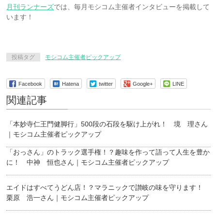
月刊ランナーズ
では、毎月モシコム主催者インタビューを掲載して
います！
投稿タグ
モシコム主催者ピックアップ
Facebook
Hatena
twitter
Google+
LINE
関連記事
「本妙寺仁王門健脚行」500段の石段を駆け上がれ！ 境 理さん
｜モシコム主催者ピックアップ
「おっさん」のトラック選手権！？趣味を作って語って人生を豊か
に！ 中神 恒也さん｜モシコム主催者ピックアップ
エイドはすべてうどん店！？マラニックで讃岐の味を守ります！
栗原 浩一さん｜モシコム主催者ピックアップ