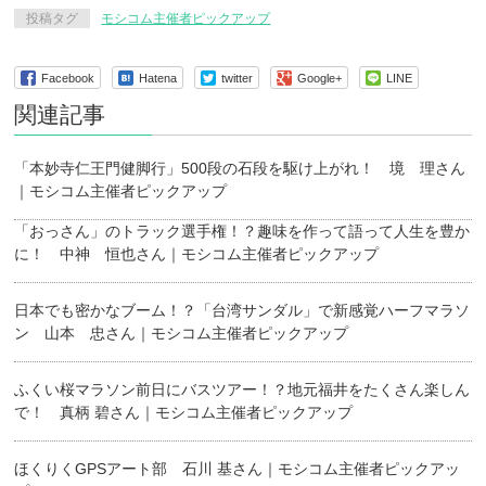
投稿タグ
モシコム主催者ピックアップ
Facebook
Hatena
twitter
Google+
LINE
関連記事
「本妙寺仁王門健脚行」500段の石段を駆け上がれ！ 境 理さん
｜モシコム主催者ピックアップ
「おっさん」のトラック選手権！？趣味を作って語って人生を豊か
に！ 中神 恒也さん｜モシコム主催者ピックアップ
日本でも密かなブーム！？「台湾サンダル」で新感覚ハーフマラソ
ン 山本 忠さん｜モシコム主催者ピックアップ
ふくい桜マラソン前日にバスツアー！？地元福井をたくさん楽しん
で！ 真柄 碧さん｜モシコム主催者ピックアップ
ほくりくGPSアート部 石川 基さん｜モシコム主催者ピックアッ