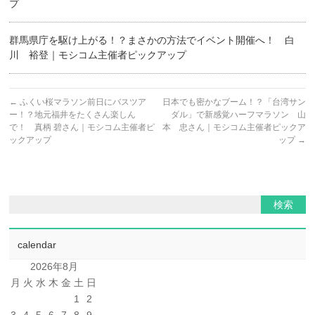
プ
群馬県庁を駆け上がる！？まさかの方法でイベント開催へ！ 白
川 裕登｜モシコム主催者ピックアップ
←
ふくい桜マラソン前日にバスツア
日本でも密かなブーム！？「台湾サン
ー！？地元福井をたくさん楽しん
ダル」で新感覚ハーフマラソン 山
で！ 真柄 碧さん｜モシコム主催者ピ
本 忠さん｜モシコム主催者ピックア
ックアップ
ップ
→
calendar
2026年8月
月
火
水
木
金
土
日
1
2