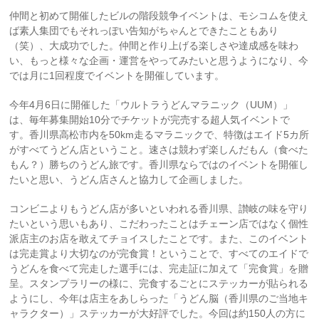
仲間と初めて開催したビルの階段競争イベントは、モシコムを使え
ば素人集団でもそれっぽい告知がちゃんとできたこともあり
（笑）、大成功でした。仲間と作り上げる楽しさや達成感を味わ
い、もっと様々な企画・運営をやってみたいと思うようになり、今
では月に1回程度でイベントを開催しています。
今年4月6日に開催した「ウルトラうどんマラニック（UUM）」
は、毎年募集開始10分でチケットが完売する超人気イベントで
す。香川県高松市内を50km走るマラニックで、特徴はエイド5カ所
がすべてうどん店ということ。速さは競わず楽しんだもん（食べた
もん？）勝ちのうどん旅です。香川県ならではのイベントを開催し
たいと思い、うどん店さんと協力して企画しました。
コンビニよりもうどん店が多いといわれる香川県、讃岐の味を守り
たいという思いもあり、こだわったことはチェーン店ではなく個性
派店主のお店を敢えてチョイスしたことです。また、このイベント
は完走賞より大切なのが完食賞！ということで、すべてのエイドで
うどんを食べて完走した選手には、完走証に加えて「完食賞」を贈
呈。スタンプラリーの様に、完食するごとにステッカーが貼られる
ようにし、今年は店主をあしらった「うどん脳（香川県のご当地キ
ャラクター）」ステッカーが大好評でした。今回は約150人の方に