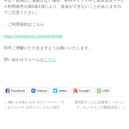
中止・延期のご連絡がない場合、有料チケット申し込み決済サービ
ス利用条件の第5条1項により、送金ができないことがありますの
でご注意ください。
・ご利用規約はこちら
https://moshicom.com/info/legal/
何卒ご理解いただきますようお願いいたします。
問い合わせフォームは
こちら
Facebook
Hatena
twitter
Google+
LINE
←
俺たち＆私たちの オクトーバー・ラ
「第5回モシコム主催者ミーティン
ン＆ウォーク 公式イベントのご紹介
グ」オンラインで開催決定！
→