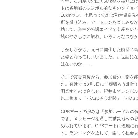
昨年、石川県での国民文化祭を盛り上げ
トは各地域のシンボル的なものをチョ
10kmラン、七尾市であれば和倉温泉
所を盛り込み、アートランを楽しみな
携して、道中の特設エイドで名産をい
域のやさしさに触れ、いろいろなつな
しかしながら、元日に発生した能登半
た姿となってしまいました。お世話に
はないのか――。
そこで震災直後から、参加費の一部を
た。直近では3月3日に「頑張ろう北陸
開業するのに合わせ、福井市でシンボルの
以上集まり「がんばろう北陸」「がん
GPSアートの強みは「参加ハードルの
でき、メッセージを通して被災地への
められています。GPSアートは現地に
す。ランニングを通して、楽しく社会