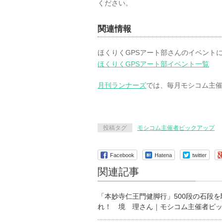
ください。
関連情報
ほくりくGPSアート部さんのイベント
ほくりくGPSアート部イベント一覧
月刊ランナーズ
では、毎月モシコム主
投稿タグ
モシコム主催者ピックアップ
Facebook
Hatena
twitter
関連記事
「本妙寺仁王門健脚行」500段の石段
れ！ 境 理さん｜モシコム主催者ピ