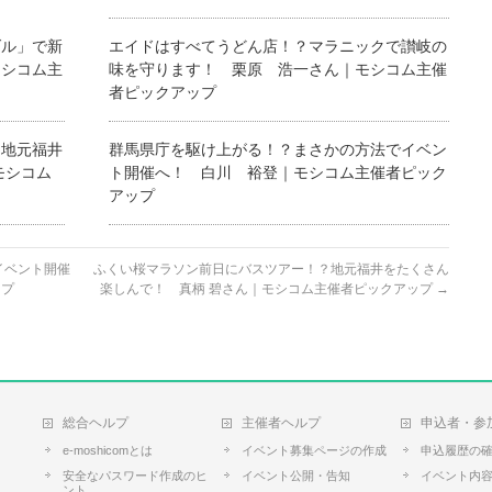
ダル」で新
エイドはすべてうどん店！？マラニックで讃岐の
モシコム主
味を守ります！ 栗原 浩一さん｜モシコム主催
者ピックアップ
？地元福井
群馬県庁を駆け上がる！？まさかの方法でイベン
モシコム
ト開催へ！ 白川 裕登｜モシコム主催者ピック
アップ
イベント開催
ふくい桜マラソン前日にバスツアー！？地元福井をたくさん
ップ
楽しんで！ 真柄 碧さん｜モシコム主催者ピックアップ
→
総合ヘルプ
主催者ヘルプ
申込者・参
e-moshicomとは
イベント募集ページの作成
申込履歴の
安全なパスワード作成のヒ
イベント公開・告知
イベント内
ント