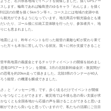
ようと、石川県各地域でイベントを開催しました。描くGPSアー
イスします。輪島であれば輪島塗のゆるキャラ「わんじま」を描く
発祥伝説の白鷺を描く5kmラン等々。コース上には地域の史跡や名
がら観光ができるようになっています。地元商店や観光協会とも連
ただいたり、ゴール後に伝統工芸体験を行ったり、参加者共々、地
がりにも恵まれました。
島地震により、昨年イベントを行った能登の素敵な町が変わり果て
なった方々も本当に苦しんでいる状況。我々に何か支援できること
能登半島地震の義援金とするチャリティイベントの開催を始めまし
！恐竜GPSアートラン」を開催。3月の北陸新幹線金沢－敦賀間が
恐竜を約20km走って描きました。北陸3県のランナーが40人
ばろう能登」の機運を醸成できました。
低さ」と「メッセージ性」です。歩く/走るだけでイベントが開催
思いをつなぐことができます。被災地では今後も息の長い支援が求
行かなくとも全国各地から応援の声を届けることができると思いま
貢献ができたら良いなと思っていますので、私たちの活躍にご注目