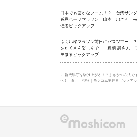
日本でも密かなブーム！？「台湾サン
感覚ハーフマラソン 山本 忠さん｜
催者ピックアップ
ふくい桜マラソン前日にバスツアー！
をたくさん楽しんで！ 真柄 碧さん｜
主催者ピックアップ
←
群馬県庁を駆け上がる！？まさかの方法で
へ！ 白川 裕登｜モシコム主催者ピックア