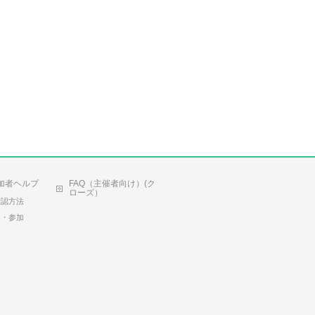
加者ヘルプ
FAQ（主催者向け）(ク
ローズ）
確認方法
容・参加