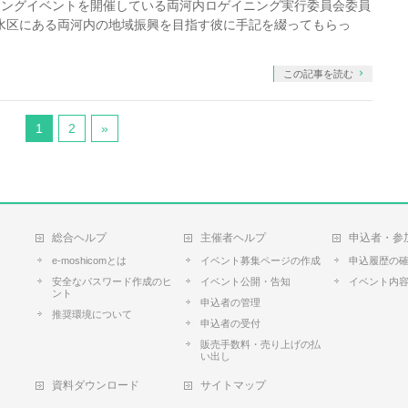
ニングイベントを開催している両河内ロゲイニング実行委員会委員
清水区にある両河内の地域振興を目指す彼に手記を綴ってもらっ
この記事を読む
1
2
»
総合ヘルプ
主催者ヘルプ
申込者・参
e-moshicomとは
イベント募集ページの作成
申込履歴の
安全なパスワード作成のヒ
イベント公開・告知
イベント内
ント
申込者の管理
推奨環境について
申込者の受付
販売手数料・売り上げの払
い出し
資料ダウンロード
サイトマップ