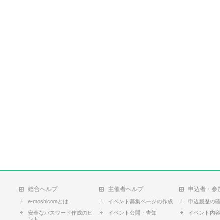
総合ヘルプ
主催者ヘルプ
申込者・参
e-moshicomとは
イベント募集ページの作成
申込履歴の
安全なパスワード作成のヒ
イベント公開・告知
イベント内
ント