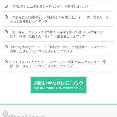
「第7回モシコム主催者ミーティング」を開催しました！
「本妙寺仁王門健脚行」500段の石段を駆け上がれ！ 境 理さん｜モ
シコム主催者ピックアップ
「おっさん」のトラック選手権！？趣味を作って語って人生を豊か
に！ 中神 恒也さん｜モシコム主催者ピックアップ
日本でも密かなブーム！？「台湾サンダル」で新感覚ハーフマラソン
山本 忠さん｜モシコム主催者ピックアップ
エイドはすべてうどん店！？マラニックで讃岐の味を守ります！ 栗
原 浩一さん｜モシコム主催者ピックアップ