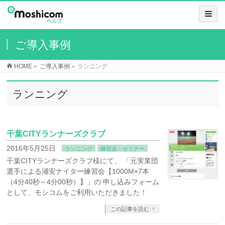
ご導入事例
HOME
»
ご導入事例
»
ランニング
ランニング
千葉CITYランナーズクラブ
2016年5月25日
ランニング
練習会・セミナー
千葉CITYランナーズクラブ様にて、 「元実業団
選手による浦安ナイター練習会【1000M×7本
（4分40秒～4分00秒）】」の 申し込みフォーム
として、モシコムをご利用いただきました！
この記事を読む