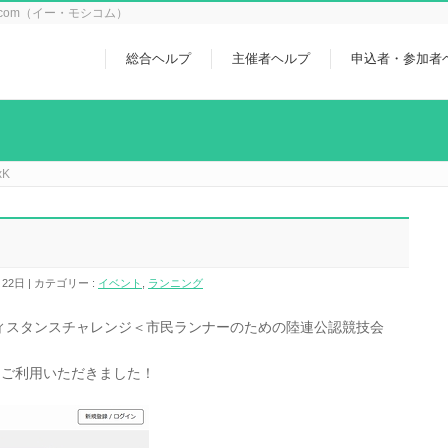
icom（イー・モシコム）
総合ヘルプ
主催者ヘルプ
申込者・参加者
xK
月22日
カテゴリー :
イベント
,
ランニング
xKディスタンスチャレンジ＜市民ランナーのための陸連公認競技会
をご利用いただきました！