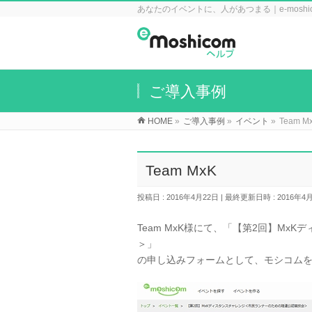
あなたのイベントに、人があつまる｜e-mosh
ご導入事例
HOME
»
ご導入事例
»
イベント
»
Team M
Team MxK
投稿日 : 2016年4月22日
最終更新日時 : 2016年4
Team MxK様にて、「【第2回】M
＞」
の申し込みフォームとして、モシコム