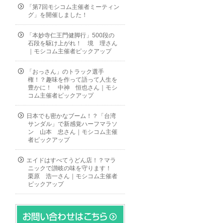
「第7回モシコム主催者ミーティン
グ」を開催しました！
「本妙寺仁王門健脚行」500段の
石段を駆け上がれ！ 境 理さん
｜モシコム主催者ピックアップ
「おっさん」のトラック選手
権！？趣味を作って語って人生を
豊かに！ 中神 恒也さん｜モシ
コム主催者ピックアップ
日本でも密かなブーム！？「台湾
サンダル」で新感覚ハーフマラソ
ン 山本 忠さん｜モシコム主催
者ピックアップ
エイドはすべてうどん店！？マラ
ニックで讃岐の味を守ります！
栗原 浩一さん｜モシコム主催者
ピックアップ