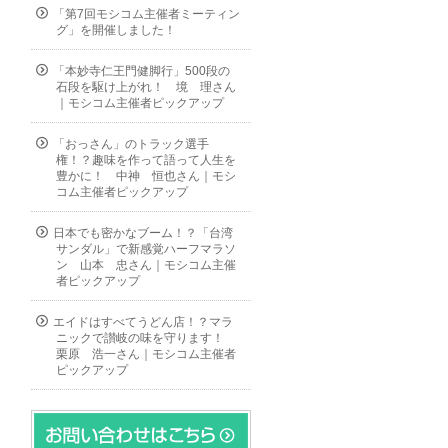
「第7回モシコム主催者ミーティン
グ」を開催しました！
「本妙寺仁王門健脚行」500段の
石段を駆け上がれ！ 境 理さん
｜モシコム主催者ピックアップ
「おっさん」のトラック選手
権！？趣味を作って語って人生を
豊かに！ 中神 恒也さん｜モシ
コム主催者ピックアップ
日本でも密かなブーム！？「台湾
サンダル」で新感覚ハーフマラソ
ン 山本 忠さん｜モシコム主催
者ピックアップ
エイドはすべてうどん店！？マラ
ニックで讃岐の味を守ります！
栗原 浩一さん｜モシコム主催者
ピックアップ