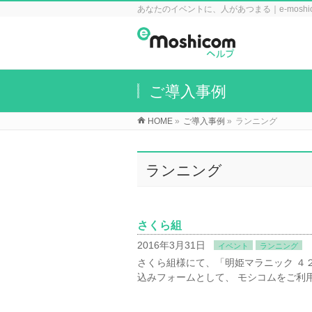
あなたのイベントに、人があつまる｜e-mosh
ご導入事例
HOME
»
ご導入事例
»
ランニング
ランニング
さくら組
2016年3月31日
イベント
ランニング
さくら組様にて、「明姫マラニック ４２
込みフォームとして、 モシコムをご利