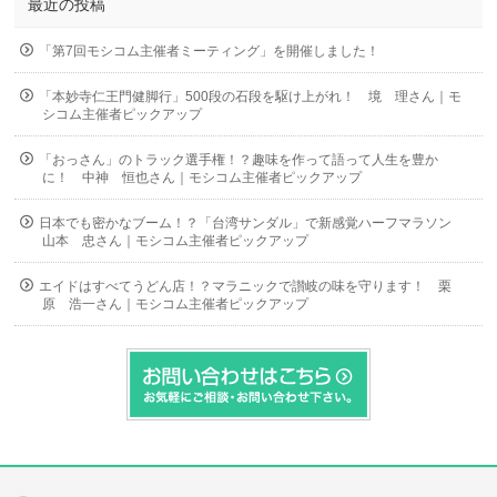
最近の投稿
「第7回モシコム主催者ミーティング」を開催しました！
「本妙寺仁王門健脚行」500段の石段を駆け上がれ！ 境 理さん｜モ
シコム主催者ピックアップ
「おっさん」のトラック選手権！？趣味を作って語って人生を豊か
に！ 中神 恒也さん｜モシコム主催者ピックアップ
日本でも密かなブーム！？「台湾サンダル」で新感覚ハーフマラソン
山本 忠さん｜モシコム主催者ピックアップ
エイドはすべてうどん店！？マラニックで讃岐の味を守ります！ 栗
原 浩一さん｜モシコム主催者ピックアップ