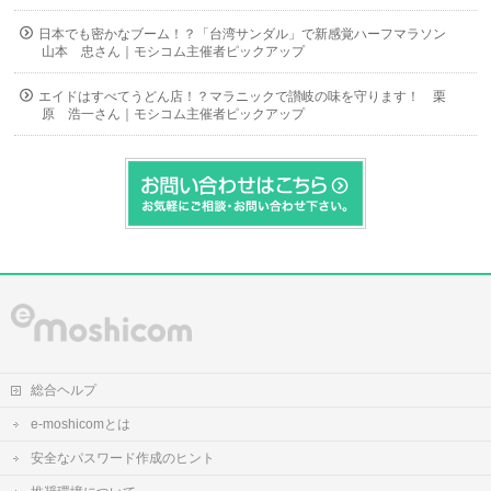
日本でも密かなブーム！？「台湾サンダル」で新感覚ハーフマラソン
山本 忠さん｜モシコム主催者ピックアップ
エイドはすべてうどん店！？マラニックで讃岐の味を守ります！ 栗
原 浩一さん｜モシコム主催者ピックアップ
総合ヘルプ
e-moshicomとは
安全なパスワード作成のヒント