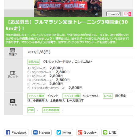
Facebook
Hatena
twitter
Google+
LINE