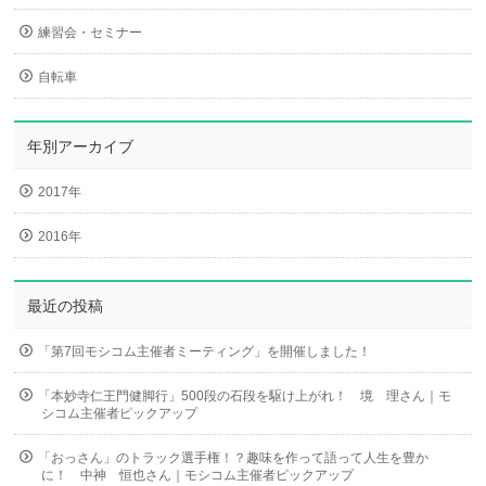
練習会・セミナー
自転車
年別アーカイブ
2017年
2016年
最近の投稿
「第7回モシコム主催者ミーティング」を開催しました！
「本妙寺仁王門健脚行」500段の石段を駆け上がれ！ 境 理さん｜モ
シコム主催者ピックアップ
「おっさん」のトラック選手権！？趣味を作って語って人生を豊か
に！ 中神 恒也さん｜モシコム主催者ピックアップ