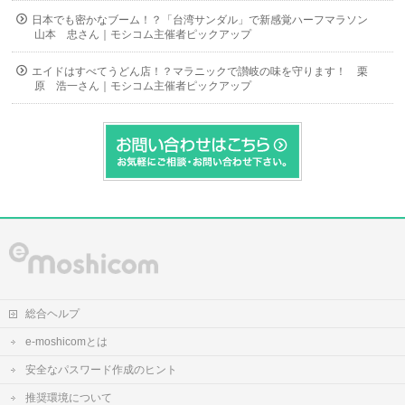
日本でも密かなブーム！？「台湾サンダル」で新感覚ハーフマラソン
山本 忠さん｜モシコム主催者ピックアップ
エイドはすべてうどん店！？マラニックで讃岐の味を守ります！ 栗
原 浩一さん｜モシコム主催者ピックアップ
総合ヘルプ
e-moshicomとは
安全なパスワード作成のヒント
推奨環境について