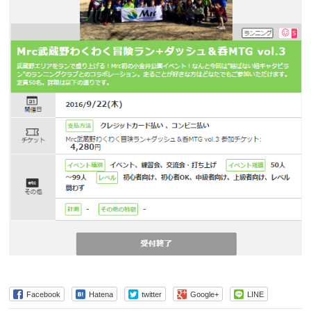
Facebook
Hatena
twitter
Google+
LINE