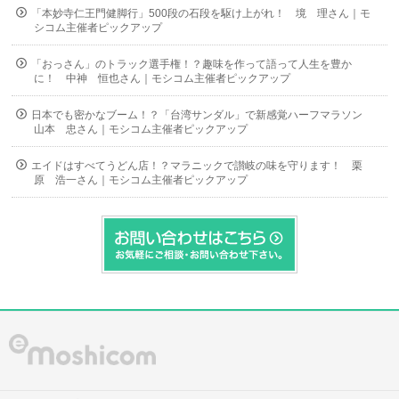
「本妙寺仁王門健脚行」500段の石段を駆け上がれ！ 境 理さん｜モ
シコム主催者ピックアップ
「おっさん」のトラック選手権！？趣味を作って語って人生を豊か
に！ 中神 恒也さん｜モシコム主催者ピックアップ
日本でも密かなブーム！？「台湾サンダル」で新感覚ハーフマラソン
山本 忠さん｜モシコム主催者ピックアップ
エイドはすべてうどん店！？マラニックで讃岐の味を守ります！ 栗
原 浩一さん｜モシコム主催者ピックアップ