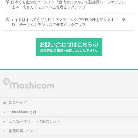
日本でも密かなブーム！？「台湾サンダル」で新感覚ハーフマラソン
山本 忠さん｜モシコム主催者ピックアップ
エイドはすべてうどん店！？マラニックで讃岐の味を守ります！ 栗
原 浩一さん｜モシコム主催者ピックアップ
総合ヘルプ
e-moshicomとは
安全なパスワード作成のヒント
推奨環境について