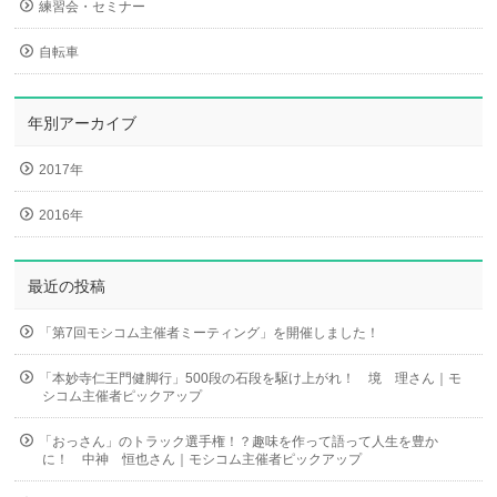
練習会・セミナー
自転車
年別アーカイブ
2017年
2016年
最近の投稿
「第7回モシコム主催者ミーティング」を開催しました！
「本妙寺仁王門健脚行」500段の石段を駆け上がれ！ 境 理さん｜モ
シコム主催者ピックアップ
「おっさん」のトラック選手権！？趣味を作って語って人生を豊か
に！ 中神 恒也さん｜モシコム主催者ピックアップ