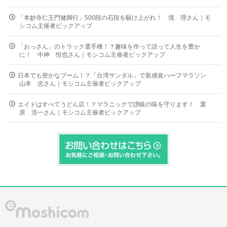
「本妙寺仁王門健脚行」500段の石段を駆け上がれ！ 境 理さん｜モ
シコム主催者ピックアップ
「おっさん」のトラック選手権！？趣味を作って語って人生を豊か
に！ 中神 恒也さん｜モシコム主催者ピックアップ
日本でも密かなブーム！？「台湾サンダル」で新感覚ハーフマラソン
山本 忠さん｜モシコム主催者ピックアップ
エイドはすべてうどん店！？マラニックで讃岐の味を守ります！ 栗
原 浩一さん｜モシコム主催者ピックアップ