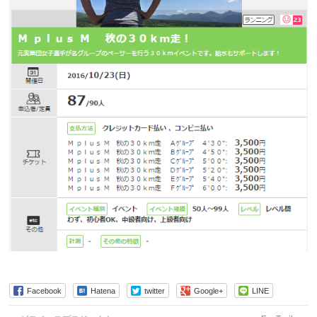
Facebook
Hatena
twitter
Google+
LINE