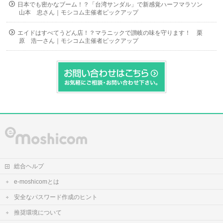
日本でも密かなブーム！？「台湾サンダル」で新感覚ハーフマラソン
山本 忠さん｜モシコム主催者ピックアップ
エイドはすべてうどん店！？マラニックで讃岐の味を守ります！ 栗
原 浩一さん｜モシコム主催者ピックアップ
総合ヘルプ
e-moshicomとは
安全なパスワード作成のヒント
推奨環境について