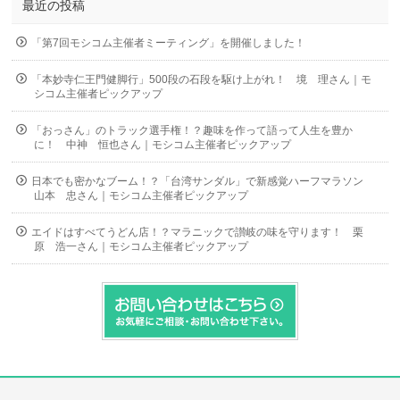
最近の投稿
「第7回モシコム主催者ミーティング」を開催しました！
「本妙寺仁王門健脚行」500段の石段を駆け上がれ！ 境 理さん｜モ
シコム主催者ピックアップ
「おっさん」のトラック選手権！？趣味を作って語って人生を豊か
に！ 中神 恒也さん｜モシコム主催者ピックアップ
日本でも密かなブーム！？「台湾サンダル」で新感覚ハーフマラソン
山本 忠さん｜モシコム主催者ピックアップ
エイドはすべてうどん店！？マラニックで讃岐の味を守ります！ 栗
原 浩一さん｜モシコム主催者ピックアップ